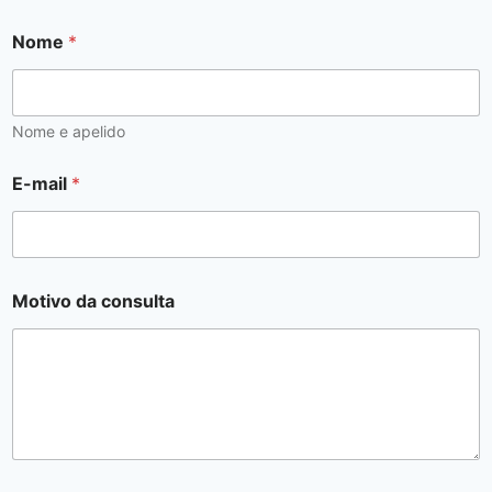
Nome
*
Nome e apelido
N
E-mail
*
o
m
e
*
c
o
Motivo da consulta
n
d
i
ç
õ
e
s