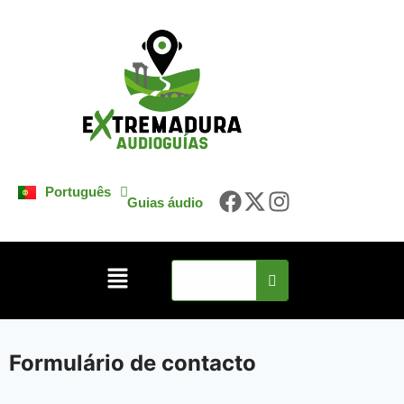
Español
English
Français
Deutsch
Português
Italiano
Guias áudio
Formulário de contacto